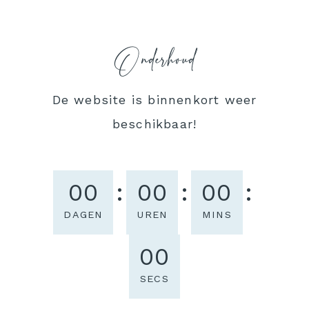
Doorgaan
naar
Onderhoud
inhoud
De website is binnenkort weer
beschikbaar!
00
:
00
:
00
:
DAGEN
UREN
MINS
00
SECS