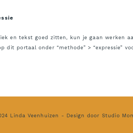
essie
iek en tekst goed zitten, kun je gaan werken aa
 op dit portaal onder “methode” > “expressie” voo
024 Linda Veenhuizen - Design door Studio M