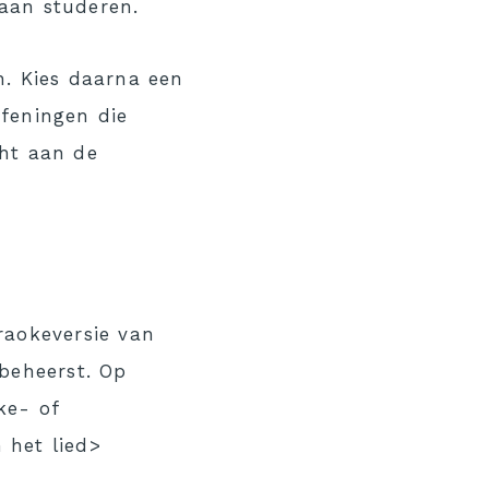
gaan studeren.
. Kies daarna een
efeningen die
cht aan de
raokeversie van
 beheerst. Op
ke- of
 het lied>