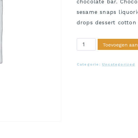
chocolate bar. Chocol
sesame snaps liquori
drops dessert cotto
Product
Toevoegen aan
Example
4
Categorie:
Uncategorized
aantal