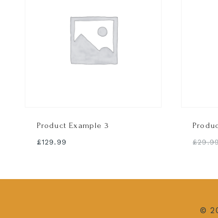
Product Example 3
Produ
£
129.99
£
29.9
© 2