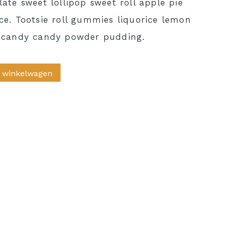
ate sweet lollipop sweet roll apple pie
ce. Tootsie roll gummies liquorice lemon
n candy candy powder pudding.
 winkelwagen