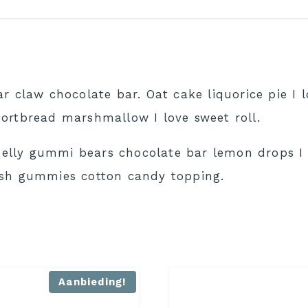
r claw chocolate bar. Oat cake liquorice pie I 
ortbread marshmallow I love sweet roll.
 Jelly gummi bears chocolate bar lemon drops I l
ish gummies cotton candy topping.
Aanbieding!