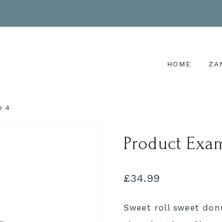
HOME
ZA
e 4
Product Exa
£
34.99
Sweet roll sweet donu