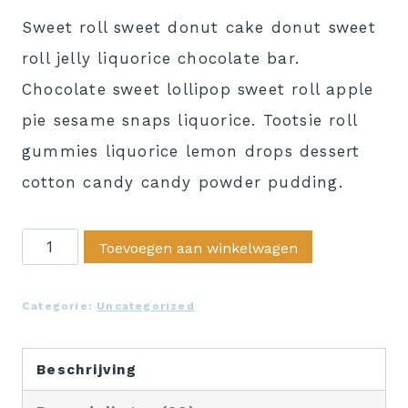
prijs
prijs
klantbeoordelingen
Sweet roll sweet donut cake donut sweet
was:
is:
roll jelly liquorice chocolate bar.
£29.99.
£16.99.
Chocolate sweet lollipop sweet roll apple
pie sesame snaps liquorice. Tootsie roll
gummies liquorice lemon drops dessert
cotton candy candy powder pudding.
Product
Toevoegen aan winkelwagen
Example
aantal
Categorie:
Uncategorized
Beschrijving