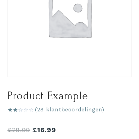
Product Example
(
28
klantbeoordelingen)
Gewaardeerd
28
2.25
op 5
Oorspronkelijke
Huidige
£
29.99
£
16.99
gebaseerd
op